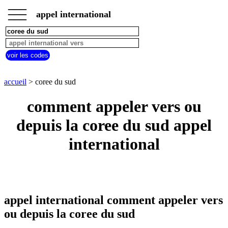
___
___
accueil
___
appel international
appel
vers
pays
commencant
par
voir les codes
A
B
C
D
E
F
G
H
I
J
K
L
M
N
accueil
> coree du sud
O
P
Q
R
S
T
U
comment appeler vers ou
V
W
X
Y
Z
depuis la coree du sud appel
appel
depuis
pays
international
commencant
par
A
B
C
D
E
F
G
H
I
J
K
L
M
N
O
P
Q
R
S
T
U
appel international comment appeler vers
V
W
X
Y
Z
ou depuis la coree du sud