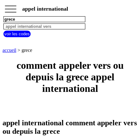
___
___
accueil
___
appel international
appel
vers
pays
commencant
par
voir les codes
A
B
C
D
E
F
G
H
I
J
K
L
M
N
accueil
> grece
O
P
Q
R
S
T
U
comment appeler vers ou
V
W
X
Y
Z
depuis la grece appel
appel
depuis
pays
international
commencant
par
A
B
C
D
E
F
G
H
I
J
K
L
M
N
O
P
Q
R
S
T
U
appel international comment appeler vers
V
W
X
Y
Z
ou depuis la grece