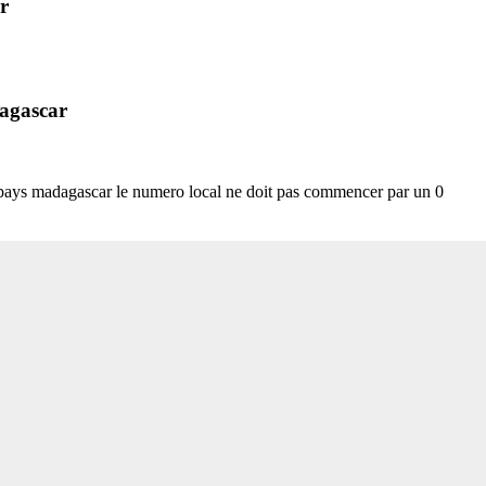
r
dagascar
 pays madagascar le numero local ne doit pas commencer par un 0