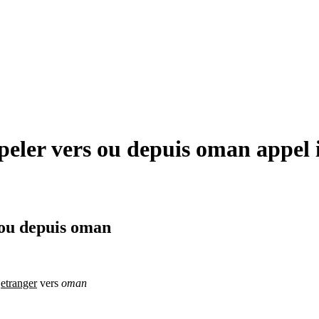
ler vers ou depuis oman appel 
 ou depuis oman
l
etranger
vers
oman