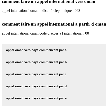
comment faire un appel international vers oman
appel international oman indicatif telephonique : 968
comment faire un appel international a partir d oma
appel international oman code d acces a l international : 00
appel oman vers pays commencant par a
appel international d oman vers l afghanistan
appel oman vers pays commencant par b
appel international d oman vers l afrique du sud
appel international d oman vers les bahamas
appel oman vers pays commencant par c
appel international d oman vers l albanie
appel international d oman vers le bahrein
appel international d oman vers le cambodge
appel oman vers pays commencant par d
appel international d oman vers l algerie
appel international d oman vers le bangladesh
appel international d oman vers le cameroun
appel international d oman vers l allemagne
appel international d oman vers le danemark
appel oman vers pays commencant par e
appel international d oman vers la barbade
appel international d oman vers le canada
appel international d oman vers l andorre
appel international d oman vers djibouti