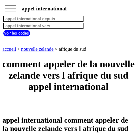
___
___
accueil
___
appel international
nouvelle
zelande
appel
depuis
voir les codes
pays
commencant
par
accueil
>
nouvelle zelande
> afrique du sud
A
B
C
D
E
F
G
comment appeler de la nouvelle
H
I
J
K
L
M
N
O
P
Q
R
S
T
U
zelande vers l afrique du sud
V
W
X
Y
Z
appel international
appel international comment appeler de
la nouvelle zelande vers l afrique du sud