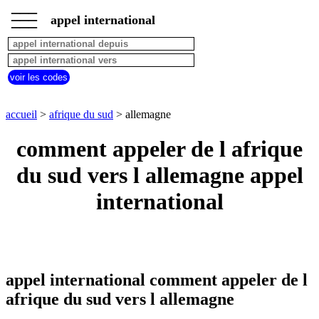
___
___
accueil
___
appel international
afrique
du
sud
appel
voir les codes
depuis
pays
commencant
accueil
>
afrique du sud
> allemagne
par
A
B
C
D
E
F
G
comment appeler de l afrique
H
I
J
K
L
M
N
du sud vers l allemagne appel
O
P
Q
R
S
T
U
international
V
W
X
Y
Z
appel international comment appeler de l
afrique du sud vers l allemagne