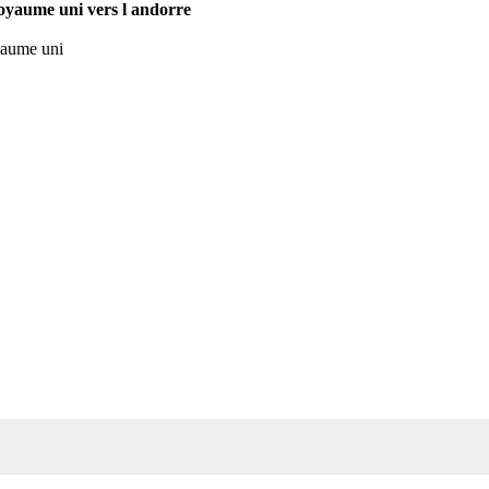
 royaume uni vers l andorre
oyaume uni