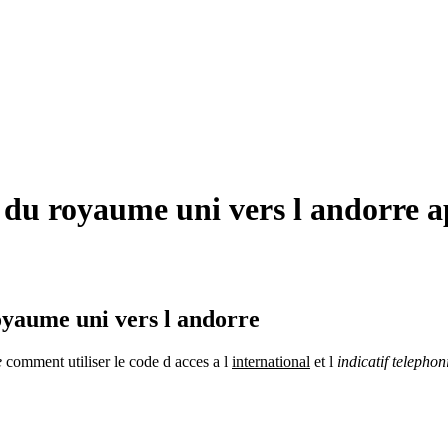
du royaume uni vers l andorre ap
oyaume uni vers l andorre
e
comment utiliser le code d acces a l
international
et l
indicatif telepho