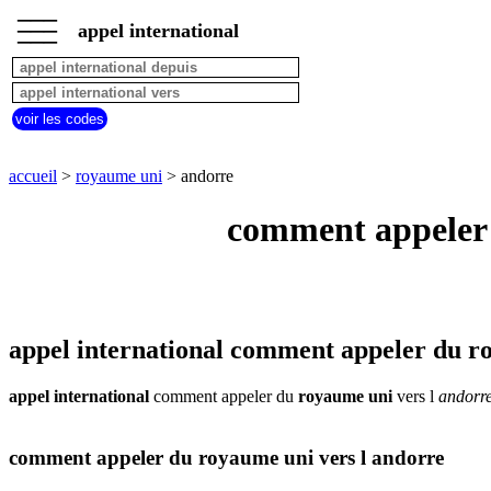
___
___
accueil
___
appel international
royaume
uni
appel
depuis
voir les codes
pays
commencant
par
accueil
>
royaume uni
> andorre
A
B
C
D
E
F
G
comment appeler 
H
I
J
K
L
M
N
O
P
Q
R
S
T
U
V
W
X
Y
Z
appel international comment appeler du r
appel international
comment appeler du
royaume uni
vers l
andorr
comment appeler du royaume uni vers l andorre