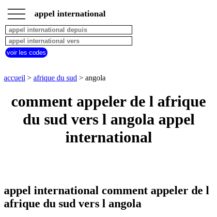
___
___
accueil
___
appel international
afrique
du
sud
appel
voir les codes
depuis
pays
commencant
accueil
>
afrique du sud
> angola
par
A
B
C
D
E
F
G
comment appeler de l afrique
H
I
J
K
L
M
N
du sud vers l angola appel
O
P
Q
R
S
T
U
international
V
W
X
Y
Z
appel international comment appeler de l
afrique du sud vers l angola