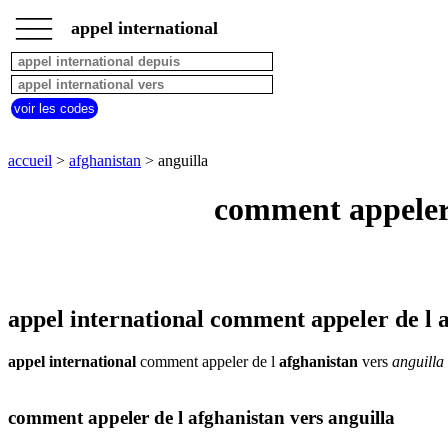
___
___
accueil
___
appel international
afghanistan
appel
depuis
pays
voir les codes
commencant
par
A
B
C
D
E
F
G
accueil
>
afghanistan
> anguilla
H
I
J
K
L
M
N
comment appeler 
O
P
Q
R
S
T
U
V
W
X
Y
Z
appel international comment appeler de l a
appel international
comment appeler de l
afghanistan
vers
anguilla
comment appeler de l afghanistan vers anguilla