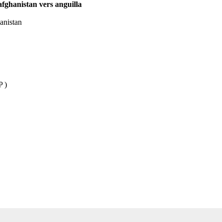
 afghanistan vers anguilla
hanistan
P )