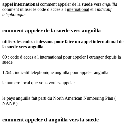
appel international
comment appeler de la
suede
vers
anguilla
comment utiliser le code d acces a l
international
et l
indicatif
telephonique
comment appeler de la suede vers anguilla
utilisez les codes ci dessous pour faire un appel international de
la suede vers anguilla
00 : code d acces a l international pour appeler l etranger depuis la
suede
1264 : indicatif telephonique anguilla pour appeler anguilla
le numero local que vous voulez appeler
le pays anguilla fait parti du North American Numbering Plan (
NANP )
comment appeler d anguilla vers la suede