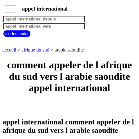
___
___
accueil
___
appel international
afrique
du
sud
appel
voir les codes
depuis
pays
commencant
accueil
>
afrique du sud
> arabie saoudite
par
A
B
C
D
E
F
G
comment appeler de l afrique
H
I
J
K
L
M
N
du sud vers l arabie saoudite
O
P
Q
R
S
T
U
appel international
V
W
X
Y
Z
appel international comment appeler de l
afrique du sud vers l arabie saoudite