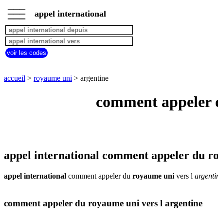
___
___
accueil
___
appel international
royaume
uni
appel
depuis
voir les codes
pays
commencant
par
accueil
>
royaume uni
> argentine
A
B
C
D
E
F
G
comment appeler d
H
I
J
K
L
M
N
O
P
Q
R
S
T
U
V
W
X
Y
Z
appel international comment appeler du ro
appel international
comment appeler du
royaume uni
vers l
argenti
comment appeler du royaume uni vers l argentine