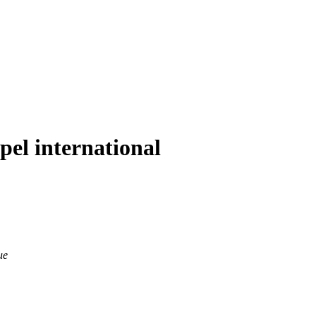
pel international
ue