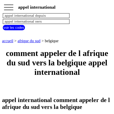
___
___
accueil
___
appel international
afrique
du
sud
appel
voir les codes
depuis
pays
commencant
accueil
>
afrique du sud
> belgique
par
A
B
C
D
E
F
G
comment appeler de l afrique
H
I
J
K
L
M
N
du sud vers la belgique appel
O
P
Q
R
S
T
U
international
V
W
X
Y
Z
appel international comment appeler de l
afrique du sud vers la belgique