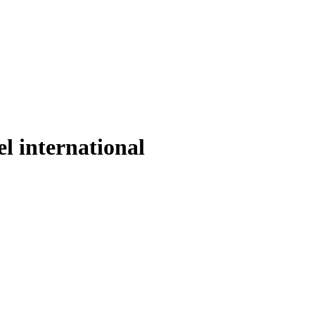
el international