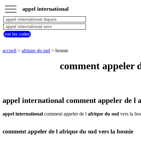
___
___
accueil
___
appel international
afrique
du
sud
appel
voir les codes
depuis
pays
commencant
accueil
>
afrique du sud
> bosnie
par
A
B
C
D
E
F
G
comment appeler de
H
I
J
K
L
M
N
O
P
Q
R
S
T
U
V
W
X
Y
Z
appel international comment appeler de l a
appel international
comment appeler de l
afrique du sud
vers la
bos
comment appeler de l afrique du sud vers la bosnie