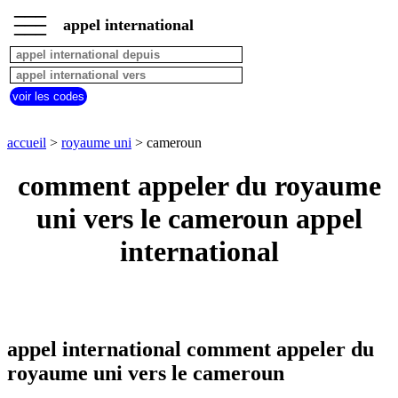
___
___
accueil
___
appel international
royaume
uni
appel
depuis
voir les codes
pays
commencant
par
accueil
>
royaume uni
> cameroun
A
B
C
D
E
F
G
comment appeler du royaume
H
I
J
K
L
M
N
O
P
Q
R
S
T
U
uni vers le cameroun appel
V
W
X
Y
Z
international
appel international comment appeler du
royaume uni vers le cameroun