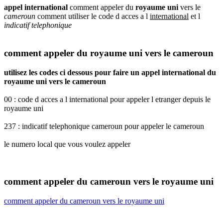
appel international
comment appeler du
royaume uni
vers le
cameroun
comment utiliser le code d acces a l
international
et l
indicatif telephonique
comment appeler du royaume uni vers le cameroun
utilisez les codes ci dessous pour faire un appel international du
royaume uni vers le cameroun
00 : code d acces a l international pour appeler l etranger depuis le
royaume uni
237 : indicatif telephonique cameroun pour appeler le cameroun
le numero local que vous voulez appeler
comment appeler du cameroun vers le royaume uni
comment appeler du cameroun vers le royaume uni