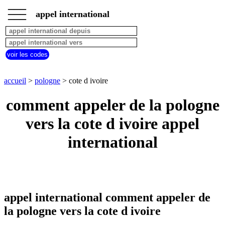
___
___
accueil
___
appel international
pologne
appel
depuis
pays
voir les codes
commencant
par
A
B
C
D
E
F
G
accueil
>
pologne
> cote d ivoire
H
I
J
K
L
M
N
comment appeler de la pologne
O
P
Q
R
S
T
U
vers la cote d ivoire appel
V
W
X
Y
Z
international
appel international comment appeler de
la pologne vers la cote d ivoire