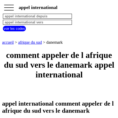
___
___
accueil
___
appel international
afrique
du
sud
appel
voir les codes
depuis
pays
commencant
accueil
>
afrique du sud
> danemark
par
A
B
C
D
E
F
G
comment appeler de l afrique
H
I
J
K
L
M
N
du sud vers le danemark appel
O
P
Q
R
S
T
U
international
V
W
X
Y
Z
appel international comment appeler de l
afrique du sud vers le danemark