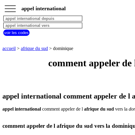
___
___
accueil
___
appel international
afrique
du
sud
appel
voir les codes
depuis
pays
commencant
accueil
>
afrique du sud
> dominique
par
A
B
C
D
E
F
G
comment appeler de l
H
I
J
K
L
M
N
O
P
Q
R
S
T
U
V
W
X
Y
Z
appel international comment appeler de l 
appel international
comment appeler de l
afrique du sud
vers la
do
comment appeler de l afrique du sud vers la dominiq