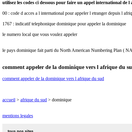
utilisez les codes ci dessous pour faire un appel international de 
00 : code d acces a l international pour appeler l etranger depuis l afr
1767 : indicatif telephonique dominique pour appeler la dominique
le numero local que vous voulez appeler
le pays dominique fait parti du North American Numbering Plan ( N
comment appeler de la dominique vers l afrique du s
comment appeler de la dominique vers l afrique du sud
accueil
>
afrique du sud
> dominique
mentions legales
tous nos sites