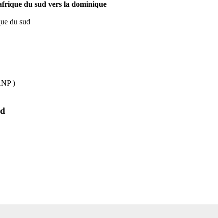
l afrique du sud vers la dominique
ique du sud
ANP )
ud