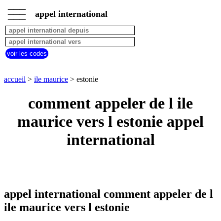
___
___
accueil
___
appel international
ile
maurice
appel
depuis
voir les codes
pays
commencant
par
accueil
>
ile maurice
> estonie
A
B
C
D
E
F
G
comment appeler de l ile
H
I
J
K
L
M
N
O
P
Q
R
S
T
U
maurice vers l estonie appel
V
W
X
Y
Z
international
appel international comment appeler de l
ile maurice vers l estonie