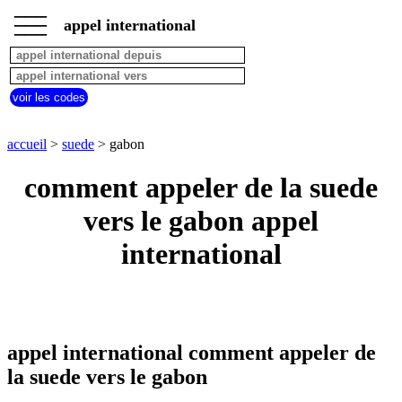
___
___
accueil
___
appel international
suede
appel
depuis
pays
voir les codes
commencant
par
A
B
C
D
E
F
G
accueil
>
suede
> gabon
H
I
J
K
L
M
N
comment appeler de la suede
O
P
Q
R
S
T
U
vers le gabon appel
V
W
X
Y
Z
international
appel international comment appeler de
la suede vers le gabon