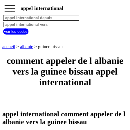
___
___
accueil
___
appel international
albanie
appel
depuis
pays
voir les codes
commencant
par
A
B
C
D
E
F
G
accueil
>
albanie
> guinee bissau
H
I
J
K
L
M
N
comment appeler de l albanie
O
P
Q
R
S
T
U
vers la guinee bissau appel
V
W
X
Y
Z
international
appel international comment appeler de l
albanie vers la guinee bissau