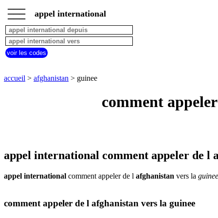
___
___
accueil
___
appel international
afghanistan
appel
depuis
pays
voir les codes
commencant
par
A
B
C
D
E
F
G
accueil
>
afghanistan
> guinee
H
I
J
K
L
M
N
comment appeler d
O
P
Q
R
S
T
U
V
W
X
Y
Z
appel international comment appeler de l a
appel international
comment appeler de l
afghanistan
vers la
guine
comment appeler de l afghanistan vers la guinee