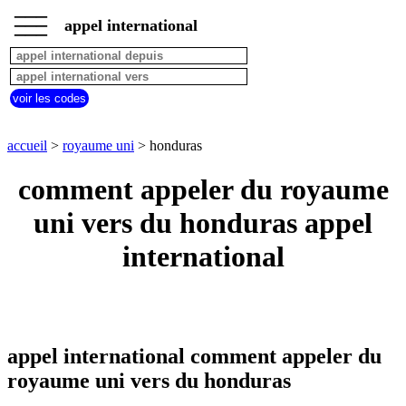
___
___
accueil
___
appel international
royaume
uni
appel
depuis
voir les codes
pays
commencant
par
accueil
>
royaume uni
> honduras
A
B
C
D
E
F
G
comment appeler du royaume
H
I
J
K
L
M
N
O
P
Q
R
S
T
U
uni vers du honduras appel
V
W
X
Y
Z
international
appel international comment appeler du
royaume uni vers du honduras