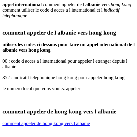
appel international
comment appeler de l
albanie
vers
hong kong
comment utiliser le code d acces a l
international
et l
indicatif
telephonique
comment appeler de l albanie vers hong kong
utilisez les codes ci dessous pour faire un appel international de l
albanie vers hong kong
00 : code d acces a l international pour appeler l etranger depuis l
albanie
852 : indicatif telephonique hong kong pour appeler hong kong
le numero local que vous voulez appeler
comment appeler de hong kong vers l albanie
comment appeler de hong kong vers l albanie