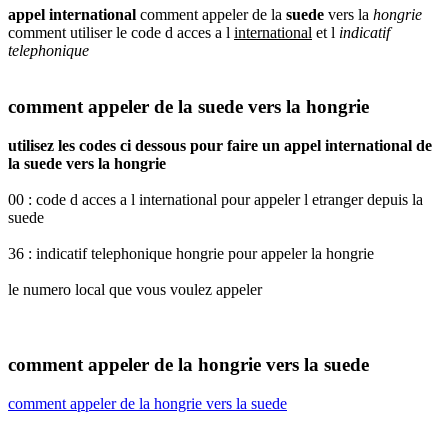
appel international
comment appeler de la
suede
vers la
hongrie
comment utiliser le code d acces a l
international
et l
indicatif
telephonique
comment appeler de la suede vers la hongrie
utilisez les codes ci dessous pour faire un appel international de
la suede vers la hongrie
00 : code d acces a l international pour appeler l etranger depuis la
suede
36 : indicatif telephonique hongrie pour appeler la hongrie
le numero local que vous voulez appeler
comment appeler de la hongrie vers la suede
comment appeler de la hongrie vers la suede