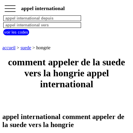
___
___
accueil
___
appel international
suede
appel
depuis
pays
voir les codes
commencant
par
A
B
C
D
E
F
G
accueil
>
suede
> hongrie
H
I
J
K
L
M
N
comment appeler de la suede
O
P
Q
R
S
T
U
vers la hongrie appel
V
W
X
Y
Z
international
appel international comment appeler de
la suede vers la hongrie