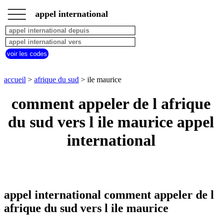
___
___
accueil
___
appel international
afrique
du
sud
appel
voir les codes
depuis
pays
commencant
accueil
>
afrique du sud
> ile maurice
par
A
B
C
D
E
F
G
comment appeler de l afrique
H
I
J
K
L
M
N
du sud vers l ile maurice appel
O
P
Q
R
S
T
U
international
V
W
X
Y
Z
appel international comment appeler de l
afrique du sud vers l ile maurice