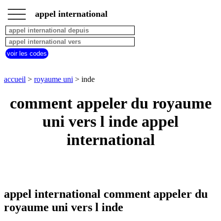
___
___
accueil
___
appel international
royaume
uni
appel
depuis
voir les codes
pays
commencant
par
accueil
>
royaume uni
> inde
A
B
C
D
E
F
G
comment appeler du royaume
H
I
J
K
L
M
N
O
P
Q
R
S
T
U
uni vers l inde appel
V
W
X
Y
Z
international
appel international comment appeler du
royaume uni vers l inde