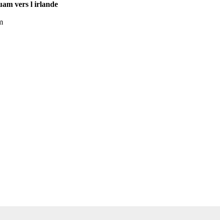
guam vers l irlande
m