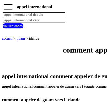
___
___
accueil
___
appel international
guam
appel
depuis
pays
voir les codes
commencant
par
A
B
C
D
E
F
G
accueil
>
guam
> irlande
H
I
J
K
L
M
N
comment appel
O
P
Q
R
S
T
U
V
W
X
Y
Z
appel international comment appeler de gu
appel international
comment appeler de
guam
vers l
irlande
comment 
comment appeler de guam vers l irlande