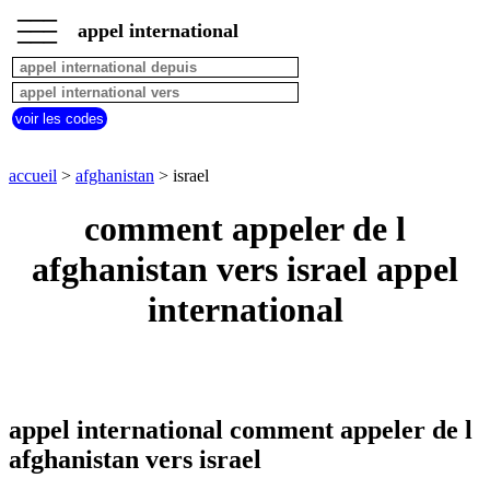
___
___
accueil
___
appel international
afghanistan
appel
depuis
pays
voir les codes
commencant
par
A
B
C
D
E
F
G
accueil
>
afghanistan
> israel
H
I
J
K
L
M
N
comment appeler de l
O
P
Q
R
S
T
U
afghanistan vers israel appel
V
W
X
Y
Z
international
appel international comment appeler de l
afghanistan vers israel