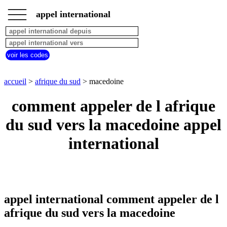
___
___
accueil
___
appel international
afrique
du
sud
appel
voir les codes
depuis
pays
commencant
accueil
>
afrique du sud
> macedoine
par
A
B
C
D
E
F
G
comment appeler de l afrique
H
I
J
K
L
M
N
du sud vers la macedoine appel
O
P
Q
R
S
T
U
international
V
W
X
Y
Z
appel international comment appeler de l
afrique du sud vers la macedoine