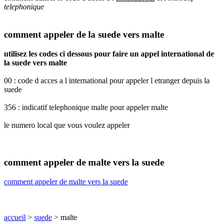
telephonique
comment appeler de la suede vers malte
utilisez les codes ci dessous pour faire un appel international de
la suede vers malte
00 : code d acces a l international pour appeler l etranger depuis la
suede
356 : indicatif telephonique malte pour appeler malte
le numero local que vous voulez appeler
comment appeler de malte vers la suede
comment appeler de malte vers la suede
accueil
>
suede
> malte