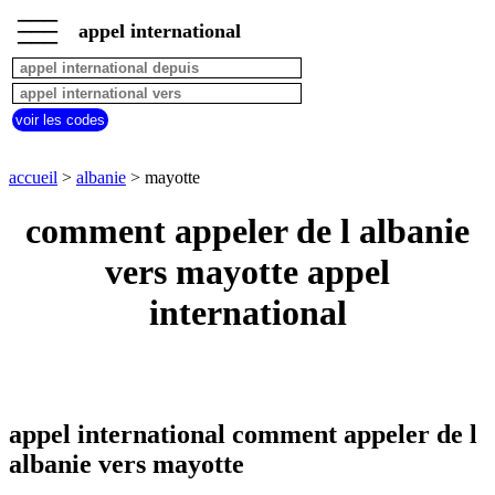
___
___
accueil
___
appel international
albanie
appel
depuis
pays
voir les codes
commencant
par
A
B
C
D
E
F
G
accueil
>
albanie
> mayotte
H
I
J
K
L
M
N
comment appeler de l albanie
O
P
Q
R
S
T
U
vers mayotte appel
V
W
X
Y
Z
international
appel international comment appeler de l
albanie vers mayotte