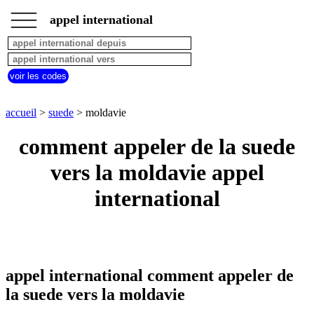
___
___
accueil
___
appel international
suede
appel
depuis
pays
voir les codes
commencant
par
A
B
C
D
E
F
G
accueil
>
suede
> moldavie
H
I
J
K
L
M
N
comment appeler de la suede
O
P
Q
R
S
T
U
vers la moldavie appel
V
W
X
Y
Z
international
appel international comment appeler de
la suede vers la moldavie