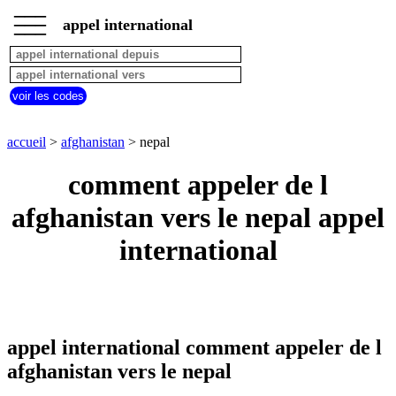
___
___
accueil
___
appel international
afghanistan
appel
depuis
pays
voir les codes
commencant
par
A
B
C
D
E
F
G
accueil
>
afghanistan
> nepal
H
I
J
K
L
M
N
comment appeler de l
O
P
Q
R
S
T
U
afghanistan vers le nepal appel
V
W
X
Y
Z
international
appel international comment appeler de l
afghanistan vers le nepal