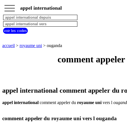
___
___
accueil
___
appel international
royaume
uni
appel
depuis
voir les codes
pays
commencant
par
accueil
>
royaume uni
> ouganda
A
B
C
D
E
F
G
comment appeler 
H
I
J
K
L
M
N
O
P
Q
R
S
T
U
V
W
X
Y
Z
appel international comment appeler du r
appel international
comment appeler du
royaume uni
vers l
ougand
comment appeler du royaume uni vers l ouganda