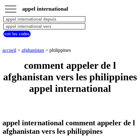
___
___
accueil
___
appel international
afghanistan
appel
depuis
pays
voir les codes
commencant
par
A
B
C
D
E
F
G
accueil
>
afghanistan
> philippines
H
I
J
K
L
M
N
comment appeler de l
O
P
Q
R
S
T
U
afghanistan vers les philippines
V
W
X
Y
Z
appel international
appel international comment appeler de l
afghanistan vers les philippines