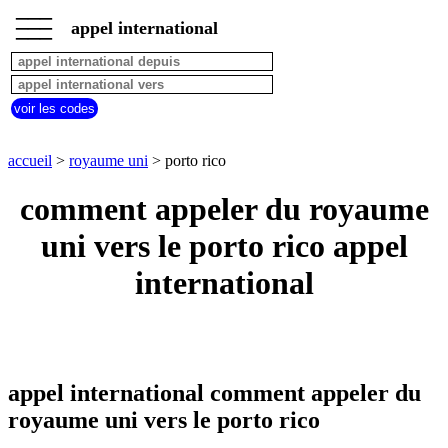
___
___
accueil
___
appel international
royaume
uni
appel
depuis
voir les codes
pays
commencant
par
accueil
>
royaume uni
> porto rico
A
B
C
D
E
F
G
comment appeler du royaume
H
I
J
K
L
M
N
O
P
Q
R
S
T
U
uni vers le porto rico appel
V
W
X
Y
Z
international
appel international comment appeler du
royaume uni vers le porto rico