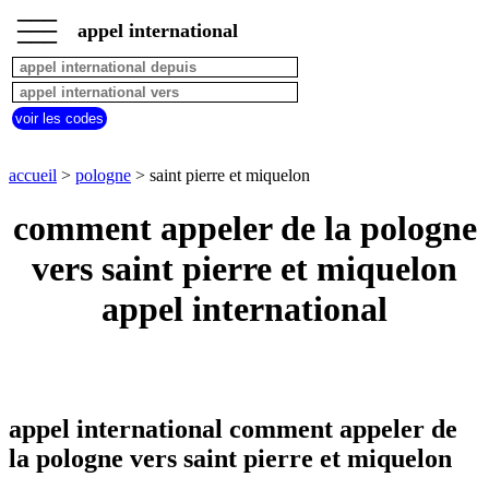
___
___
accueil
___
appel international
pologne
appel
depuis
pays
voir les codes
commencant
par
A
B
C
D
E
F
G
accueil
>
pologne
> saint pierre et miquelon
H
I
J
K
L
M
N
comment appeler de la pologne
O
P
Q
R
S
T
U
vers saint pierre et miquelon
V
W
X
Y
Z
appel international
appel international comment appeler de
la pologne vers saint pierre et miquelon