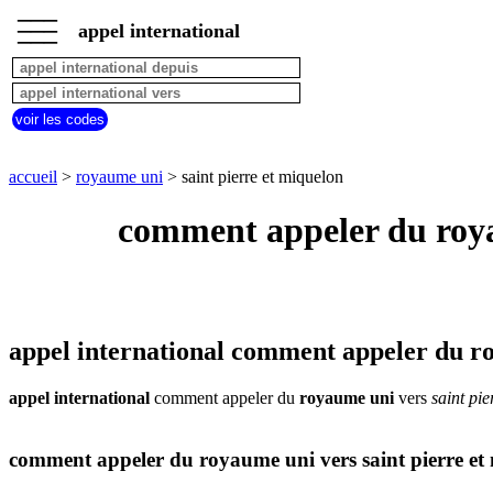
___
___
accueil
___
appel international
royaume
uni
appel
depuis
voir les codes
pays
commencant
par
accueil
>
royaume uni
> saint pierre et miquelon
A
B
C
D
E
F
G
comment appeler du royau
H
I
J
K
L
M
N
O
P
Q
R
S
T
U
V
W
X
Y
Z
appel international comment appeler du ro
appel international
comment appeler du
royaume uni
vers
saint pie
comment appeler du royaume uni vers saint pierre et