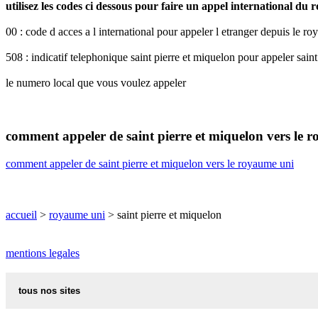
utilisez les codes ci dessous pour faire un appel international du
00 : code d acces a l international pour appeler l etranger depuis le r
508 : indicatif telephonique saint pierre et miquelon pour appeler sain
le numero local que vous voulez appeler
comment appeler de saint pierre et miquelon vers le 
comment appeler de saint pierre et miquelon vers le royaume uni
accueil
>
royaume uni
> saint pierre et miquelon
mentions legales
tous nos sites