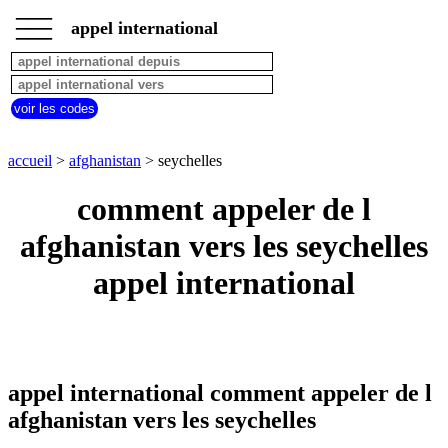
___
___
accueil
___
appel international
afghanistan
appel
depuis
pays
voir les codes
commencant
par
A
B
C
D
E
F
G
accueil
>
afghanistan
> seychelles
H
I
J
K
L
M
N
comment appeler de l
O
P
Q
R
S
T
U
afghanistan vers les seychelles
V
W
X
Y
Z
appel international
appel international comment appeler de l
afghanistan vers les seychelles