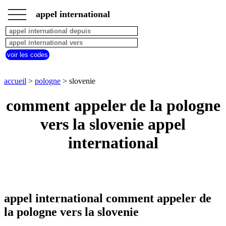
___
___
accueil
___
appel international
pologne
appel
depuis
pays
voir les codes
commencant
par
A
B
C
D
E
F
G
accueil
>
pologne
> slovenie
H
I
J
K
L
M
N
comment appeler de la pologne
O
P
Q
R
S
T
U
vers la slovenie appel
V
W
X
Y
Z
international
appel international comment appeler de
la pologne vers la slovenie