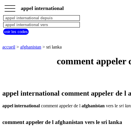
___
___
accueil
___
appel international
afghanistan
appel
depuis
pays
voir les codes
commencant
par
A
B
C
D
E
F
G
accueil
>
afghanistan
> sri lanka
H
I
J
K
L
M
N
comment appeler de
O
P
Q
R
S
T
U
V
W
X
Y
Z
appel international comment appeler de l a
appel international
comment appeler de l
afghanistan
vers le
sri la
comment appeler de l afghanistan vers le sri lanka