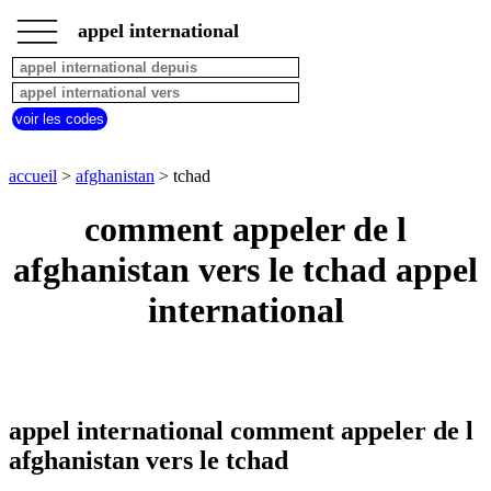
___
___
accueil
___
appel international
afghanistan
appel
depuis
pays
voir les codes
commencant
par
A
B
C
D
E
F
G
accueil
>
afghanistan
> tchad
H
I
J
K
L
M
N
comment appeler de l
O
P
Q
R
S
T
U
afghanistan vers le tchad appel
V
W
X
Y
Z
international
appel international comment appeler de l
afghanistan vers le tchad