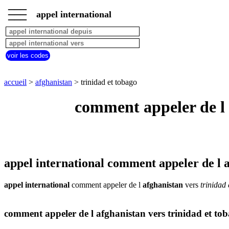
___
___
accueil
___
appel international
afghanistan
appel
depuis
pays
voir les codes
commencant
par
A
B
C
D
E
F
G
accueil
>
afghanistan
> trinidad et tobago
H
I
J
K
L
M
N
comment appeler de l 
O
P
Q
R
S
T
U
V
W
X
Y
Z
appel international comment appeler de l a
appel international
comment appeler de l
afghanistan
vers
trinidad
comment appeler de l afghanistan vers trinidad et to