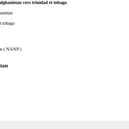
 afghanistan vers trinidad et tobago
hanistan
et tobago
lan ( NANP )
stan