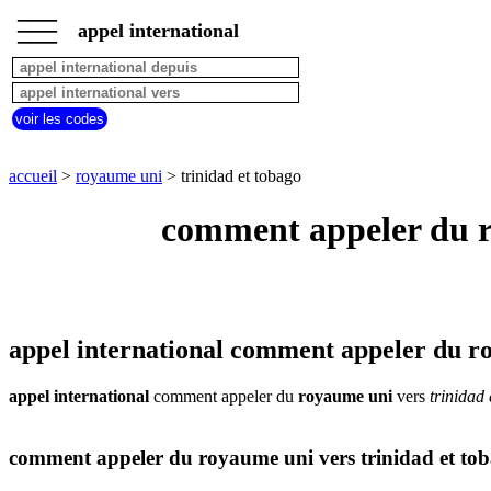
___
___
accueil
___
appel international
royaume
uni
appel
depuis
voir les codes
pays
commencant
par
accueil
>
royaume uni
> trinidad et tobago
A
B
C
D
E
F
G
comment appeler du ro
H
I
J
K
L
M
N
O
P
Q
R
S
T
U
V
W
X
Y
Z
appel international comment appeler du ro
appel international
comment appeler du
royaume uni
vers
trinidad
comment appeler du royaume uni vers trinidad et to