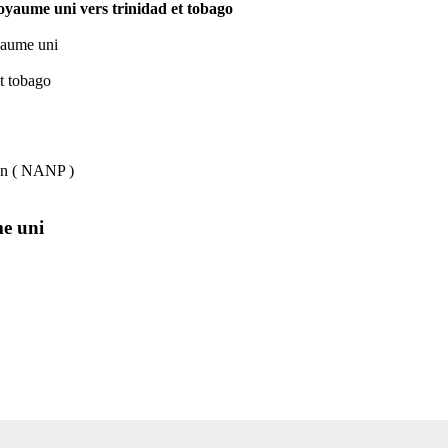
 royaume uni vers trinidad et tobago
oyaume uni
et tobago
lan ( NANP )
me uni