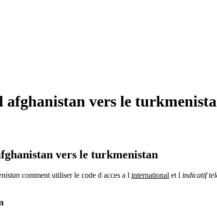
 afghanistan vers le turkmenista
afghanistan vers le turkmenistan
nistan
comment utiliser le code d acces a l
international
et l
indicatif t
n