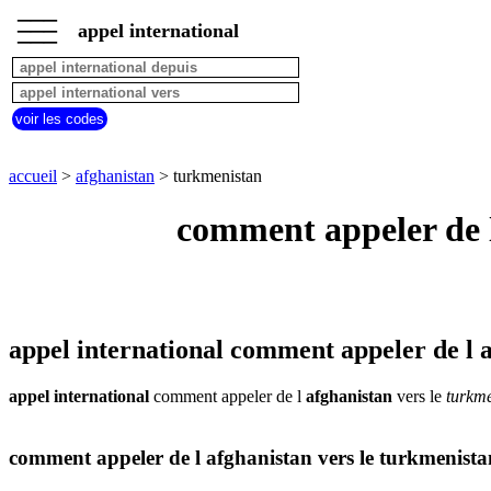
___
___
accueil
___
appel international
afghanistan
appel
depuis
pays
voir les codes
commencant
par
A
B
C
D
E
F
G
accueil
>
afghanistan
> turkmenistan
H
I
J
K
L
M
N
comment appeler de l
O
P
Q
R
S
T
U
V
W
X
Y
Z
appel international comment appeler de l 
appel international
comment appeler de l
afghanistan
vers le
turkme
comment appeler de l afghanistan vers le turkmenista