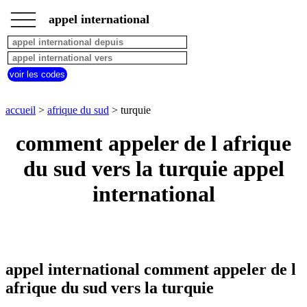
___
___
accueil
___
appel international
afrique
du
sud
appel
voir les codes
depuis
pays
commencant
accueil
>
afrique du sud
> turquie
par
A
B
C
D
E
F
G
comment appeler de l afrique
H
I
J
K
L
M
N
du sud vers la turquie appel
O
P
Q
R
S
T
U
international
V
W
X
Y
Z
appel international comment appeler de l
afrique du sud vers la turquie