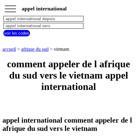
___
___
accueil
___
appel international
afrique
du
sud
appel
voir les codes
depuis
pays
commencant
accueil
>
afrique du sud
> vietnam
par
A
B
C
D
E
F
G
comment appeler de l afrique
H
I
J
K
L
M
N
du sud vers le vietnam appel
O
P
Q
R
S
T
U
international
V
W
X
Y
Z
appel international comment appeler de l
afrique du sud vers le vietnam